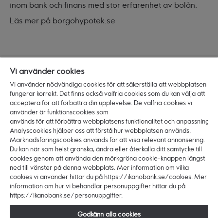
inom bank och finans med stor erfarenhet av bolån.
Läs mer på
borgohypotek.se
Villkor för bolån
Vi använder cookies
Allmänna villkor för bostadskredit till konsument
Vi använder nödvändiga cookies för att säkerställa att webbplatsen
fungerar korrekt. Det finns också valfria cookies som du kan välja att
Allmänna villkor - lånelöfte för bostadskredit
acceptera för att förbättra din upplevelse. De valfria cookies vi
använder är funktionscookies som
Allmänna villkor - handpennings- och
används för att förbättra webbplatsens funktionalitet och anpassning.
överbryggningslån
Analyscookies hjälper oss att förstå hur webbplatsen används.
Marknadsföringscookies används för att visa relevant annonsering.
Standardiserad förmedlarinformation
Du kan när som helst granska, ändra eller återkalla ditt samtycke till
cookies genom att använda den mörkgröna cookie-knappen längst
ned till vänster på denna webbplats. Mer information om vilka
cookies vi använder hittar du på https://ikanobank.se/cookies. Mer
Produkter
information om hur vi behandlar personuppgifter hittar du på
Bolån
https://ikanobank.se/personuppgifter.
Privatlån
Godkänn alla cookies