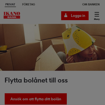
PRIVAT
FÖRETAG
OM BANKEN
Logga in
Meny
Flytta bolånet till oss
Ansök om att flytta ditt bolån