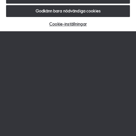
Kreditkort
Godkänn bara nödvändiga cookies
Sparkonton
Samla lån
Cookie-inställningar
Försäkringar
Kundservice
Kundservice
Självbetjäning
Blanketter och villkor
Räntor och avgifter
Kontakta oss
Mer information om:
Personuppgifter
Om cookies
Cookie-inställningar