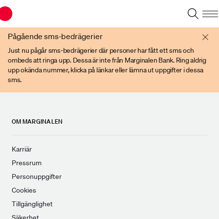
Du har en gammal webbläsare. Vänligen använd senare versioner av t ex
Chrome, IE Edge, eller Firefox.
Pågående sms-bedrägerier
Just nu pågår sms-bedrägerier där personer har fått ett sms och
ombeds att ringa upp. Dessa är inte från Marginalen Bank. Ring aldrig
upp okända nummer, klicka på länkar eller lämna ut uppgifter i dessa
sms.
OM MARGINALEN
Karriär
Pressrum
Personuppgifter
Cookies
Tillgänglighet
Säkerhet