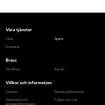
Våra tjänster
Låna
Spara
Investera
Brocc
Om Brocc
Karriär
Villkor och information
Cookies
Dataskyddsombud
Dokument och
Frågor och svar
produktinformation